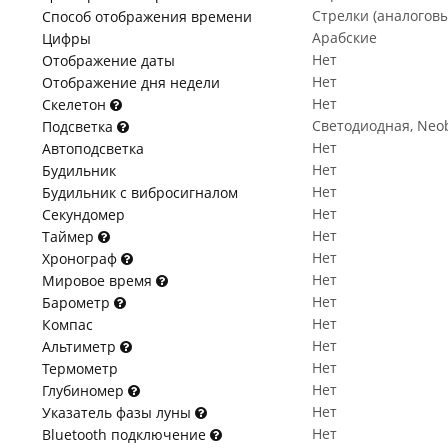
Стрелки (аналогов
Способ отображения времени
Арабские
Цифры
Нет
Отображение даты
Нет
Отображение дня недели
Нет
Скелетон
Светодиодная, Neob
Подсветка
Нет
Автоподсветка
Нет
Будильник
Нет
Будильник с вибросигналом
Нет
Секундомер
Нет
Таймер
Нет
Хронограф
Нет
Мировое время
Нет
Барометр
Нет
Компас
Нет
Альтиметр
Нет
Термометр
Нет
Глубиномер
Нет
Указатель фазы луны
Нет
Bluetooth подключение