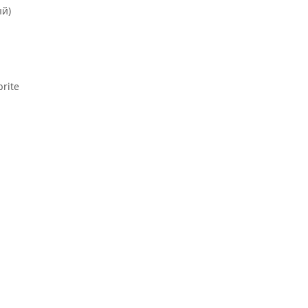
ый)
rite