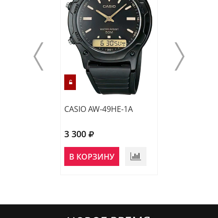
CASIO AW-49HE-1A
CASIO MTP-VD0
3 300
4 370
НЕТ В
В КОРЗИНУ
НАЛИЧИИ