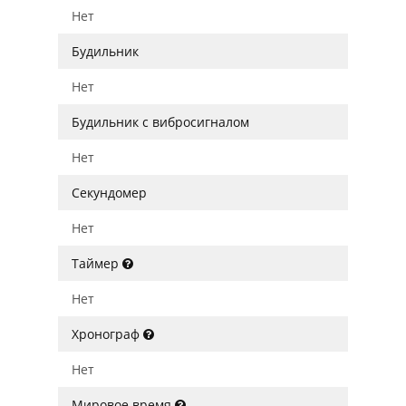
Нет
Будильник
Нет
Будильник с вибросигналом
Нет
Секундомер
Нет
Таймер
Нет
Хронограф
Нет
Мировое время