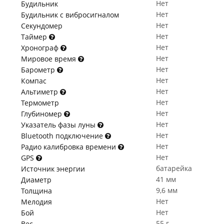
Нет
Будильник
Нет
Будильник с вибросигналом
Нет
Секундомер
Нет
Таймер
Нет
Хронограф
Нет
Мировое время
Нет
Барометр
Нет
Компас
Нет
Альтиметр
Нет
Термометр
Нет
Глубиномер
Нет
Указатель фазы луны
Нет
Bluetooth подключение
Нет
Радио калибровка времени
Нет
GPS
батарейка
Источник энергии
41 мм
Диаметр
9,6 мм
Толщина
Нет
Мелодия
Нет
Бой
55 г
Вес