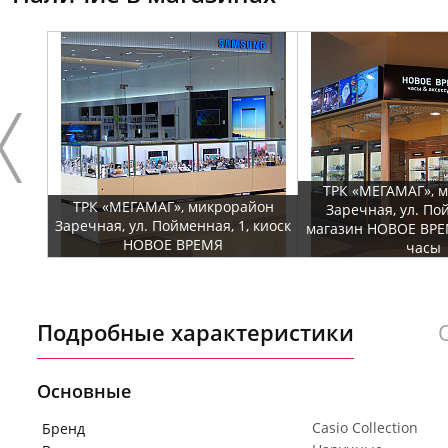
ТРК «МЕГАМАГ», 
ТРК «МЕГАМАГ», микрорайон
Заречная, ул. По
Заречная, ул. Пойменная, 1, киоск
магазин НОВОЕ ВРЕ
НОВОЕ ВРЕМЯ
часы
Подробные характеристики
Основные
Casio Collection
Бренд