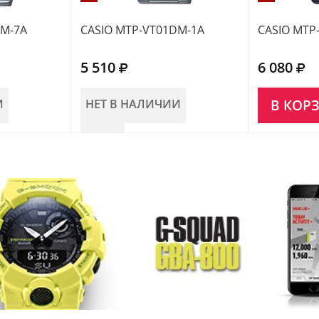
DM-7A
CASIO MTP-VT01DM-1A
CASIO MTP
5 510
6 080
И
НЕТ В НАЛИЧИИ
В КОР