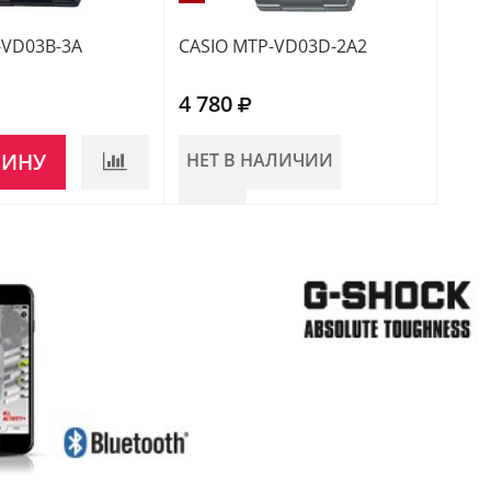
-VD03B-3A
CASIO MTP-VD03D-2A2
CASI
4 780
4 5
ЗИНУ
НЕТ В НАЛИЧИИ
НЕ