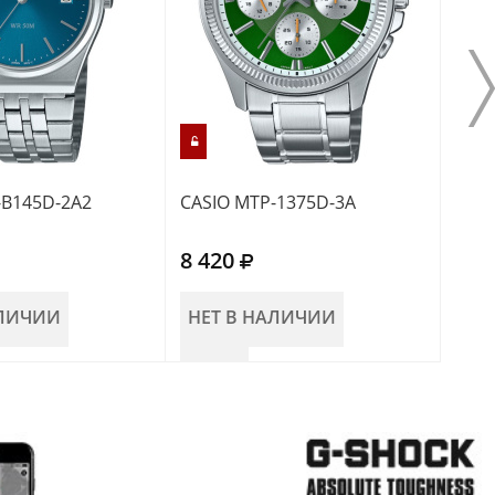
-B145D-2A2
CASIO MTP-1375D-3A
CASI
8 420
8 4
АЛИЧИИ
НЕТ В НАЛИЧИИ
НЕ