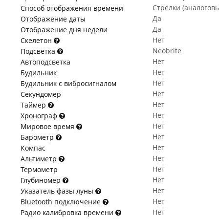
Стрелки (аналогов
Способ отображения времени
Да
Отображение даты
Да
Отображение дня недели
Нет
Скелетон
Neobrite
Подсветка
Нет
Автоподсветка
Нет
Будильник
Нет
Будильник с вибросигналом
Нет
Секундомер
Нет
Таймер
Нет
Хронограф
Нет
Мировое время
Нет
Барометр
Нет
Компас
Нет
Альтиметр
Нет
Термометр
Нет
Глубиномер
Нет
Указатель фазы луны
Нет
Bluetooth подключение
Нет
Радио калибровка времени