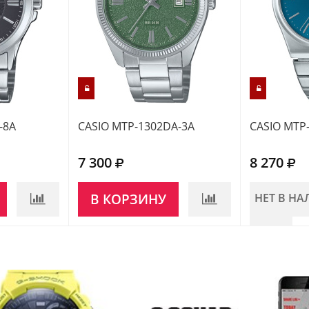
-8A
CASIO MTP-1302DA-3A
CASIO MTP
7 300
8 270
В КОРЗИНУ
НЕТ В Н