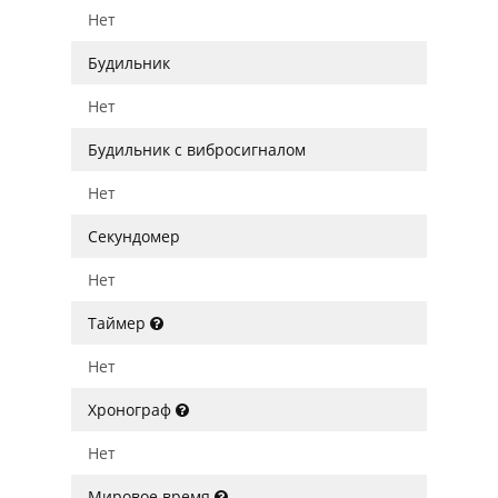
Нет
Будильник
Нет
Будильник с вибросигналом
Нет
Секундомер
Нет
Таймер
Нет
Хронограф
Нет
Мировое время