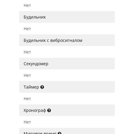
Нет
Будильник
Нет
Будильник с вибросигналом
Нет
Секундомер
Нет
Таймер
Нет
Хронограф
Нет
Мировое время