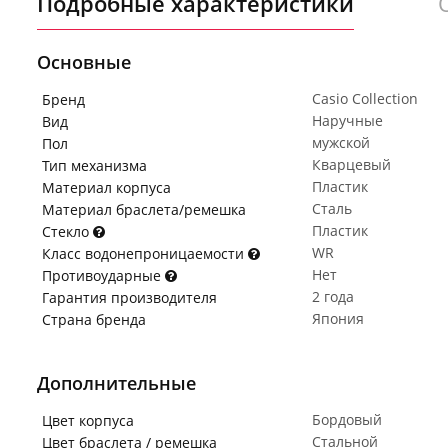
Подробные характеристики
Основные
Casio Collection
Бренд
Наручные
Вид
мужской
Пол
Кварцевый
Тип механизма
Пластик
Материал корпуса
Сталь
Материал браслета/ремешка
Пластик
Стекло
WR
Класс водонепроницаемости
Нет
Противоударные
2 года
Гарантия производителя
Япония
Страна бренда
Дополнительные
Бордовый
Цвет корпуса
Стальной
Цвет браслета / ремешка