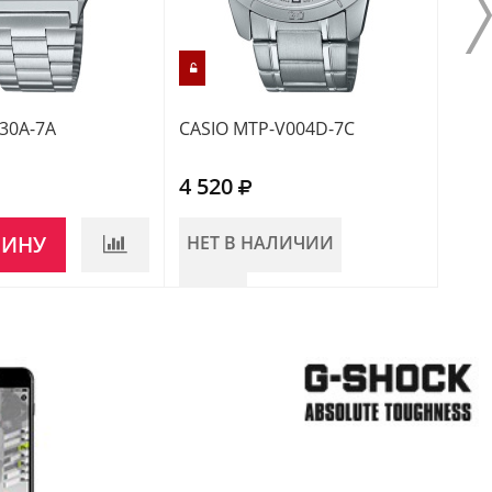
30A-7A
CASIO MTP-V004D-7C
CASI
4 520
10 
ЗИНУ
НЕТ В НАЛИЧИИ
В