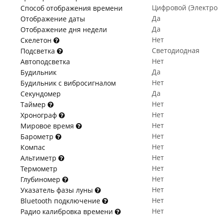
Цифровой (Электр
Способ отображения времени
Да
Отображение даты
Да
Отображение дня недели
Нет
Скелетон
Светодиодная
Подсветка
Нет
Автоподсветка
Да
Будильник
Нет
Будильник с вибросигналом
Да
Секундомер
Нет
Таймер
Нет
Хронограф
Нет
Мировое время
Нет
Барометр
Нет
Компас
Нет
Альтиметр
Нет
Термометр
Нет
Глубиномер
Нет
Указатель фазы луны
Нет
Bluetooth подключение
Нет
Радио калибровка времени