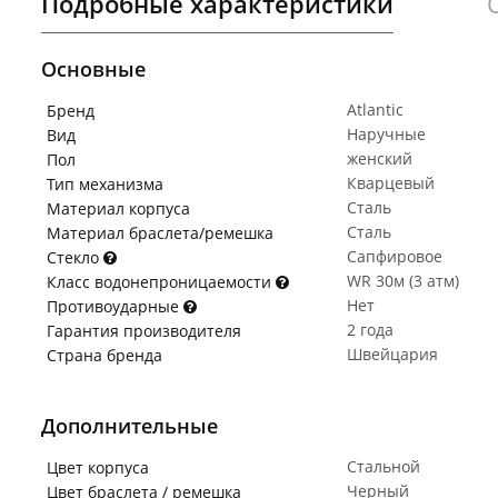
Подробные характеристики
Основные
Atlantic
Бренд
Наручные
Вид
женский
Пол
Кварцевый
Тип механизма
Сталь
Материал корпуса
Сталь
Материал браслета/ремешка
Сапфировое
Стекло
WR 30м (3 атм)
Класс водонепроницаемости
Нет
Противоударные
2 года
Гарантия производителя
Швейцария
Страна бренда
Дополнительные
Стальной
Цвет корпуса
Черный
Цвет браслета / ремешка