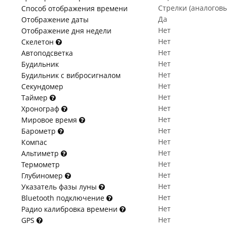
Стрелки (аналогов
Способ отображения времени
Да
Отображение даты
Нет
Отображение дня недели
Нет
Скелетон
Нет
Автоподсветка
Нет
Будильник
Нет
Будильник с вибросигналом
Нет
Секундомер
Нет
Таймер
Нет
Хронограф
Нет
Мировое время
Нет
Барометр
Нет
Компас
Нет
Альтиметр
Нет
Термометр
Нет
Глубиномер
Нет
Указатель фазы луны
Нет
Bluetooth подключение
Нет
Радио калибровка времени
Нет
GPS