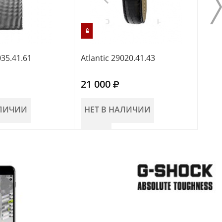
035.41.61
Atlantic 29020.41.43
Atla
21 000
24 
АЛИЧИИ
НЕТ В НАЛИЧИИ
НЕ