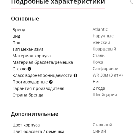
Подробные характеристики
Основные
Atlantic
Бренд
Наручные
Вид
женский
Пол
Кварцевый
Тип механизма
Сталь
Материал корпуса
Кожа
Материал браслета/ремешка
Сапфировое
Стекло
WR 30м (3 атм)
Класс водонепроницаемости
Нет
Противоударные
2 года
Гарантия производителя
Швейцария
Страна бренда
Дополнительные
Стальной
Цвет корпуса
Синий
Цвет браслета / ремешка