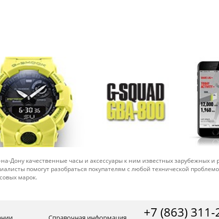
-на-Дону качественные часы и аксессуары к ним известных зарубежных и
иалисты помогут разобраться покупателям с любой технической проблем
совых марок.
+7 (863) 311-
ании
Справочная информация