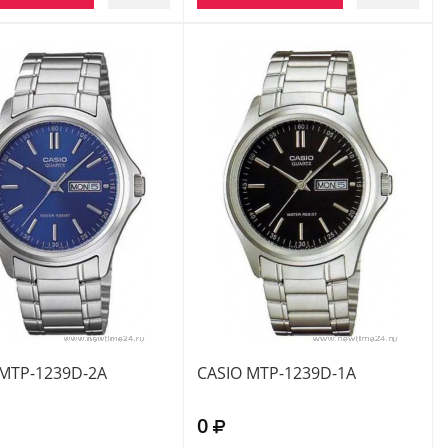
 MTP-1239D-2A
CASIO MTP-1239D-1A
0