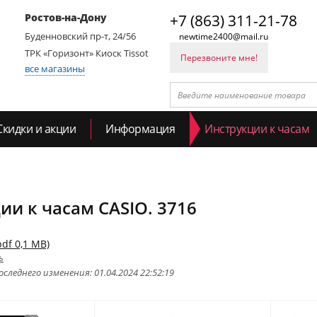
Ростов-на-Дону
+7 (863) 311-21-78
Буденновский пр-т, 24/56
newtime2400@mail.ru
ТРК «Горизонт» Киоск Tissot
Перезвоните мне!
все магазины
Скидки и акции
Информация
Инструкции к часам
ии к часам CASIO. 3716
pdf 0,1 MB)
ь
следнего изменения: 01.04.2024 22:52:19