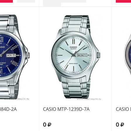
384D-2A
CASIO MTP-1239D-7A
CASIO
0
0