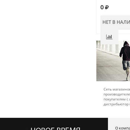
0
НЕТ В НАЛ
Сеть магазинов
производителе
покупателям с
дистрибьютор 
О комп