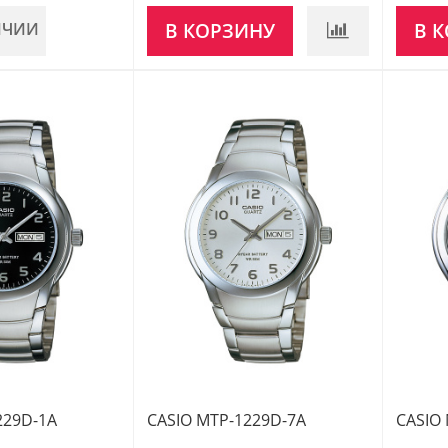
ИЧИИ
В КОРЗИНУ
В 
229D-1A
CASIO MTP-1229D-7A
CASIO