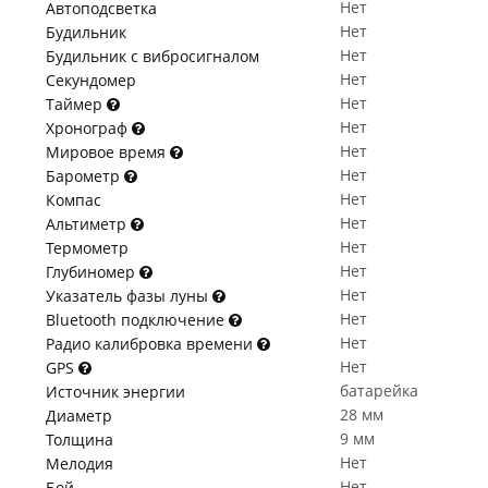
Нет
Автоподсветка
Нет
Будильник
Нет
Будильник с вибросигналом
Нет
Секундомер
Нет
Таймер
Нет
Хронограф
Нет
Мировое время
Нет
Барометр
Нет
Компас
Нет
Альтиметр
Нет
Термометр
Нет
Глубиномер
Нет
Указатель фазы луны
Нет
Bluetooth подключение
Нет
Радио калибровка времени
Нет
GPS
батарейка
Источник энергии
28 мм
Диаметр
9 мм
Толщина
Нет
Мелодия
Нет
Бой