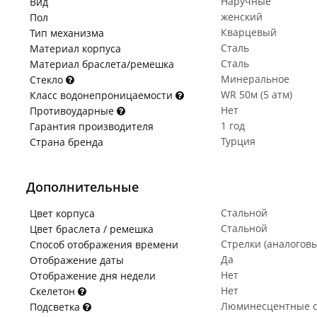
Наручные
Вид
женский
Пол
Кварцевый
Тип механизма
Сталь
Материал корпуса
Сталь
Материал браслета/ремешка
Минеральное
Стекло
WR 50м (5 атм)
Класс водонепроницаемости
Нет
Противоударные
1 год
Гарантия производителя
Турция
Страна бренда
Дополнительные
Стальной
Цвет корпуса
Стальной
Цвет браслета / ремешка
Стрелки (аналогов
Способ отображения времени
Да
Отображение даты
Нет
Отображение дня недели
Нет
Скелетон
Люминесцентные с
Подсветка