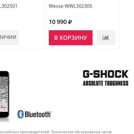
L302501
Wesse WWL302305
Wes
10 990
13 
АЛИЧИИ
В КОРЗИНУ
НЕ
 российских производителей. Техническое обслуживание часов