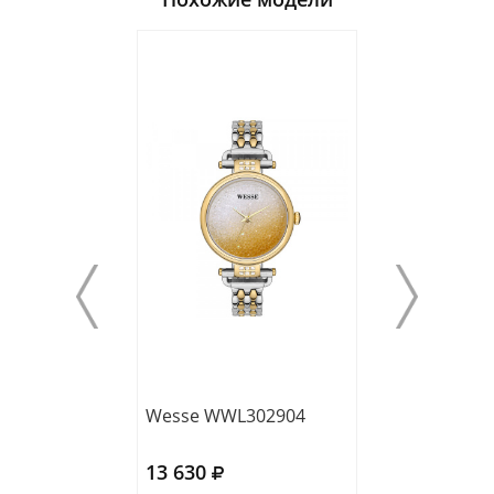
Wesse WWL302904
Wesse WWL302
13 630
12 310