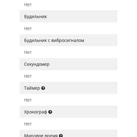
Нет
Будильник
Нет
Будильник с вибросигналом
Нет
Секундомер
Нет
Таймер
Нет
Хронограф
Нет
Мировое время