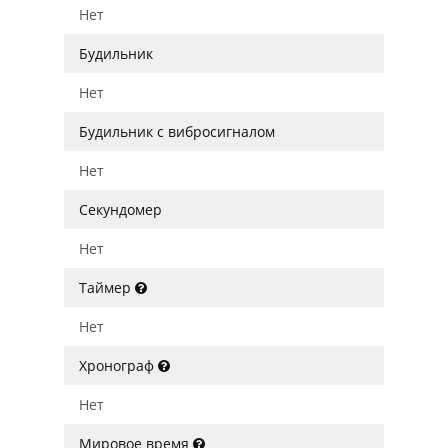
Нет
Будильник
Нет
Будильник с вибросигналом
Нет
Секундомер
Нет
Таймер
Нет
Хронограф
Нет
Мировое время