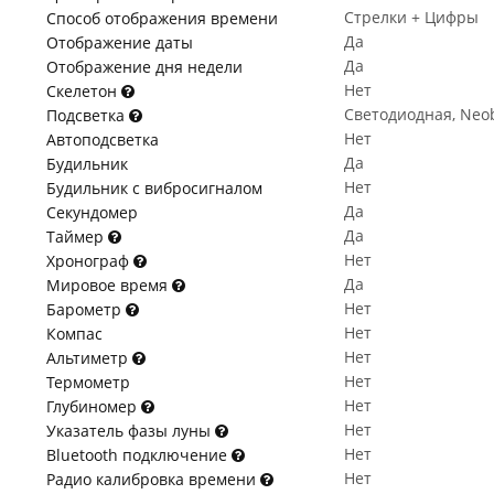
Стрелки + Цифры
Способ отображения времени
Да
Отображение даты
Да
Отображение дня недели
Нет
Скелетон
Светодиодная, Neob
Подсветка
Нет
Автоподсветка
Да
Будильник
Нет
Будильник с вибросигналом
Да
Секундомер
Да
Таймер
Нет
Хронограф
Да
Мировое время
Нет
Барометр
Нет
Компас
Нет
Альтиметр
Нет
Термометр
Нет
Глубиномер
Нет
Указатель фазы луны
Нет
Bluetooth подключение
Нет
Радио калибровка времени