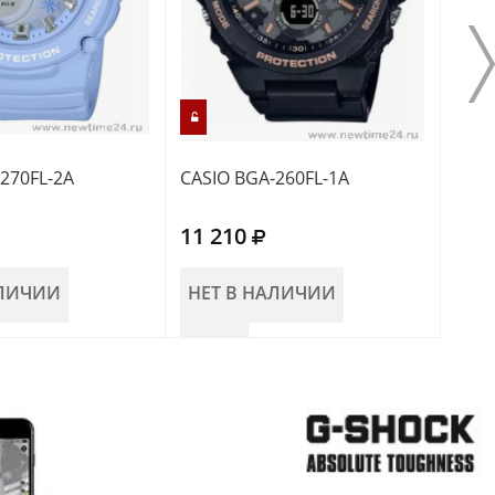
270FL-2A
CASIO BGA-260FL-1A
CASI
11 210
10 
АЛИЧИИ
НЕТ В НАЛИЧИИ
НЕ