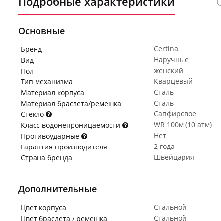
Подробные характеристики
Основные
Certina
Бренд
Наручные
Вид
женский
Пол
Кварцевый
Тип механизма
Сталь
Материал корпуса
Сталь
Материал браслета/ремешка
Сапфировое
Стекло
WR 100м (10 атм)
Класс водонепроницаемости
Нет
Противоударные
2 года
Гарантия производителя
Швейцария
Страна бренда
Дополнительные
Стальной
Цвет корпуса
Стальной
Цвет браслета / ремешка