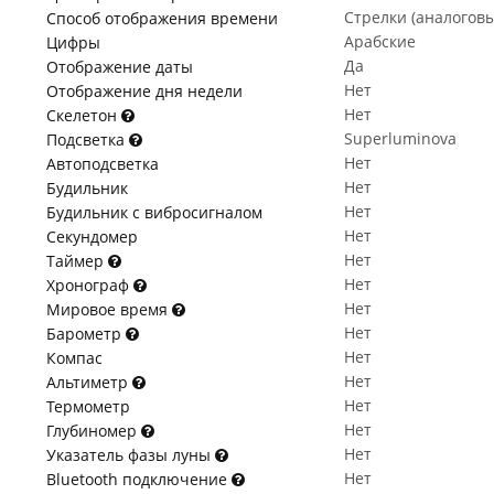
Стрелки (аналогов
Способ отображения времени
Арабские
Цифры
Да
Отображение даты
Нет
Отображение дня недели
Нет
Скелетон
Superluminova
Подсветка
Нет
Автоподсветка
Нет
Будильник
Нет
Будильник с вибросигналом
Нет
Секундомер
Нет
Таймер
Нет
Хронограф
Нет
Мировое время
Нет
Барометр
Нет
Компас
Нет
Альтиметр
Нет
Термометр
Нет
Глубиномер
Нет
Указатель фазы луны
Нет
Bluetooth подключение