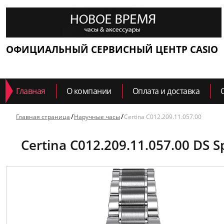
ОФИЦИАЛЬНЫЙ СЕРВИСНЫЙ ЦЕНТР CASIO
Главная
О компании
Оплата и доставка
Главная страница
Наручные часы
Certina C012.209.11.057.00
Certina C012.209.11.057.00 DS S