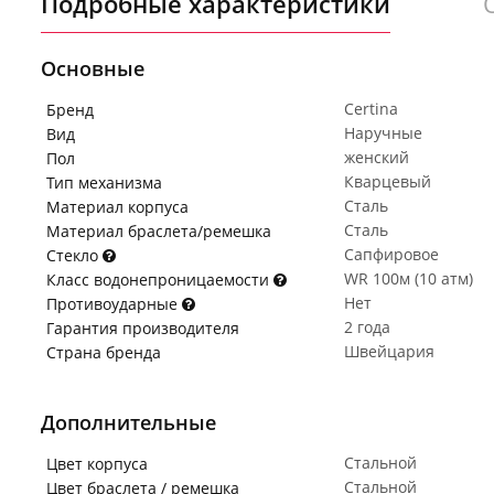
Подробные характеристики
Основные
Certina
Бренд
Наручные
Вид
женский
Пол
Кварцевый
Тип механизма
Сталь
Материал корпуса
Сталь
Материал браслета/ремешка
Сапфировое
Стекло
WR 100м (10 атм)
Класс водонепроницаемости
Нет
Противоударные
2 года
Гарантия производителя
Швейцария
Страна бренда
Дополнительные
Стальной
Цвет корпуса
Стальной
Цвет браслета / ремешка