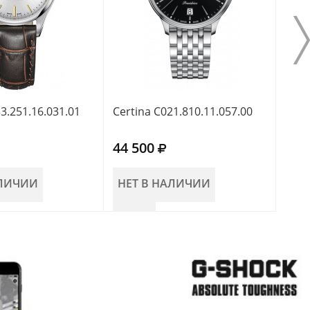
3.251.16.031.01
Certina C021.810.11.057.00
Cert
44 500
43 
АЛИЧИИ
НЕТ В НАЛИЧИИ
НЕ