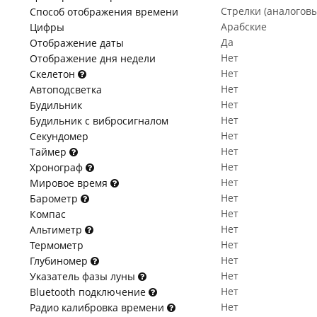
Стрелки (аналогов
Способ отображения времени
Арабские
Цифры
Да
Отображение даты
Нет
Отображение дня недели
Нет
Скелетон
Нет
Автоподсветка
Нет
Будильник
Нет
Будильник с вибросигналом
Нет
Секундомер
Нет
Таймер
Нет
Хронограф
Нет
Мировое время
Нет
Барометр
Нет
Компас
Нет
Альтиметр
Нет
Термометр
Нет
Глубиномер
Нет
Указатель фазы луны
Нет
Bluetooth подключение
Нет
Радио калибровка времени