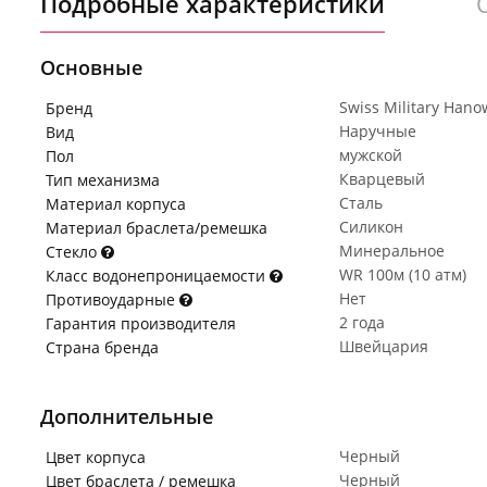
Подробные характеристики
Основные
Swiss Military Hano
Бренд
Наручные
Вид
мужской
Пол
Кварцевый
Тип механизма
Сталь
Материал корпуса
Силикон
Материал браслета/ремешка
Минеральное
Стекло
WR 100м (10 атм)
Класс водонепроницаемости
Нет
Противоударные
2 года
Гарантия производителя
Швейцария
Страна бренда
Дополнительные
Черный
Цвет корпуса
Черный
Цвет браслета / ремешка