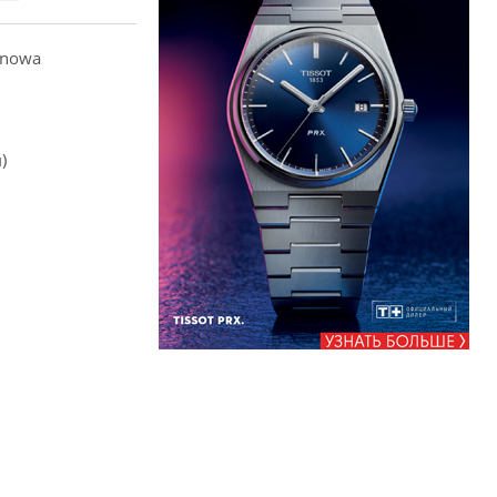
anowa
)