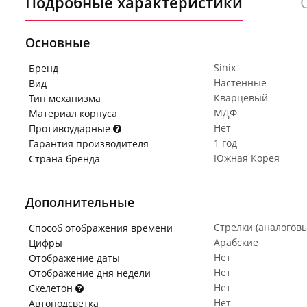
Подробные характеристики
Основные
Sinix
Бренд
Настенные
Вид
Кварцевый
Тип механизма
МДФ
Материал корпуса
Нет
Противоударные
1 год
Гарантия производителя
Южная Корея
Страна бренда
Дополнительные
Стрелки (аналогов
Способ отображения времени
Арабские
Цифры
Нет
Отображение даты
Нет
Отображение дня недели
Нет
Скелетон
Нет
Автоподсветка