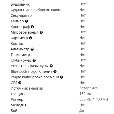
Нет
Будильник
Нет
Будильник с вибросигналом
Нет
Секундомер
Нет
Таймер
Нет
Хронограф
Нет
Мировое время
Нет
Барометр
Нет
Компас
Нет
Альтиметр
Нет
Термометр
Нет
Глубиномер
Нет
Указатель фазы луны
Нет
Bluetooth подключение
Нет
Радио калибровка времени
Нет
GPS
батарейка
Источник энергии
180 мм
Толщина
335 мм * 400 мм
Размер
Нет
Мелодия
Да
Бой