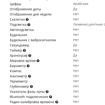
Арабские
Цифры
Да
Отображение даты
Нет
Отображение дня недели
Нет
Скелетон
Люминесцентные с
Подсветка
Нет
Автоподсветка
Нет
Будильник
Нет
Будильник с вибросигналом
Да
Секундомер
Нет
Таймер
Да
Хронограф
Нет
Мировое время
Нет
Барометр
Нет
Компас
Нет
Альтиметр
Нет
Термометр
Нет
Глубиномер
Нет
Указатель фазы луны
Нет
Bluetooth подключение
Нет
Радио калибровка времени