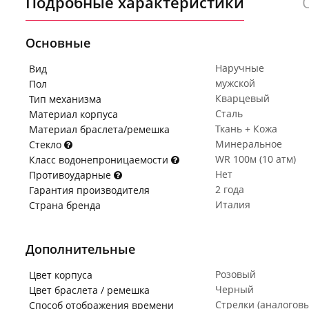
Подробные характеристики
Основные
Наручные
Вид
мужской
Пол
Кварцевый
Тип механизма
Сталь
Материал корпуса
Ткань + Кожа
Материал браслета/ремешка
Минеральное
Стекло
WR 100м (10 атм)
Класс водонепроницаемости
Нет
Противоударные
2 года
Гарантия производителя
Италия
Страна бренда
Дополнительные
Розовый
Цвет корпуса
Черный
Цвет браслета / ремешка
Стрелки (аналогов
Способ отображения времени