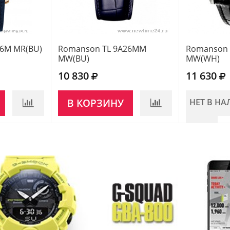
06M MR(BU)
Romanson TL 9A26MM
Romanson 
MW(BU)
MW(WH)
10 830
11 630
В КОРЗИНУ
НЕТ В Н