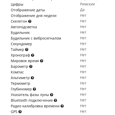
Римские
Цифры
Да
Отображение даты
Нет
Отображение дня недели
Нет
Скелетон
Нет
Автоподсветка
Нет
Будильник
Нет
Будильник с вибросигналом
Нет
Секундомер
Нет
Таймер
Нет
Хронограф
Нет
Мировое время
Нет
Барометр
Нет
Компас
Нет
Альтиметр
Нет
Термометр
Нет
Глубиномер
Нет
Указатель фазы луны
Нет
Bluetooth подключение
Нет
Радио калибровка времени
Нет
GPS