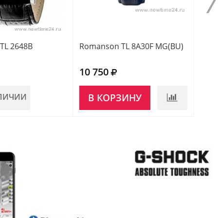
TL 2648B
Romanson TL 8A30F MG(BU)
Rom
10 750
9 6
АЛИЧИИ
В КОРЗИНУ
НЕ