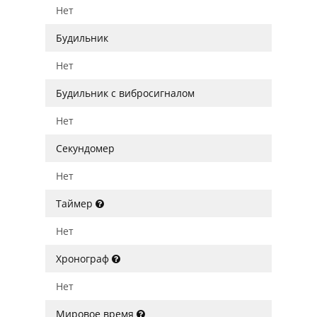
Нет
Будильник
Нет
Будильник с вибросигналом
Нет
Секундомер
Нет
Таймер
Нет
Хронограф
Нет
Мировое время