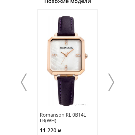
Похожие модели
Romanson RL 0B14L
Romanson TM 
LR(WH)
LR(BN)
11 220
10 830