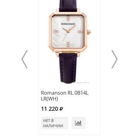
Romanson RL 0B14L
Romanson TM 
LR(WH)
LR(BN)
11 220
10 830
НЕТ В
В КОРЗИНУ
НАЛИЧИИ