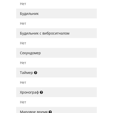
Нет
Будильник
Нет
Будильник с вибросигналом
Нет
Секундомер
Нет
Таймер
Нет
Хронограф
Нет
Мировое время