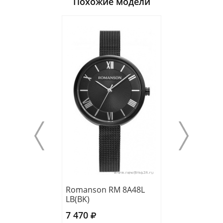
Похожие модели
Romanson RM 8A48L
Romanson RM 
LB(BK)
LG(WH)
7 470
8 730