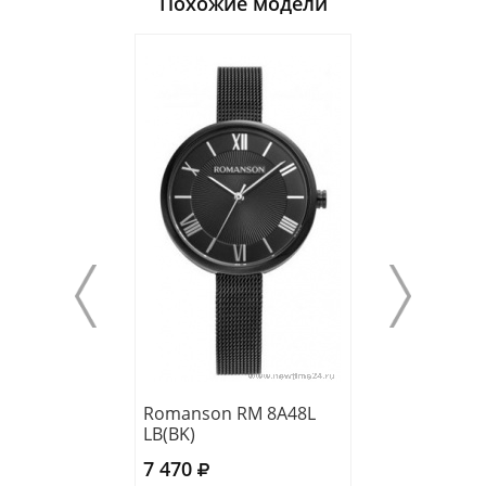
Похожие модели
Romanson RM 8A48L
Romanson RM 
LB(BK)
LG(WH)
7 470
8 730