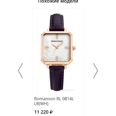
Похожие модели
Romanson RL 0B14L
Romanson TM 
LR(WH)
LR(BN)
11 220
10 830