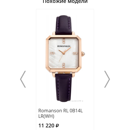
Похожие модели
Romanson RL 0B14L
Romanson TM 
LR(WH)
LR(BN)
11 220
10 830