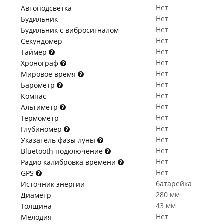
Нет
Автоподсветка
Нет
Будильник
Нет
Будильник с вибросигналом
Нет
Секундомер
Нет
Таймер
Нет
Хронограф
Нет
Мировое время
Нет
Барометр
Нет
Компас
Нет
Альтиметр
Нет
Термометр
Нет
Глубиномер
Нет
Указатель фазы луны
Нет
Bluetooth подключение
Нет
Радио калибровка времени
Нет
GPS
батарейка
Источник энергии
280 мм
Диаметр
43 мм
Толщина
Нет
Мелодия