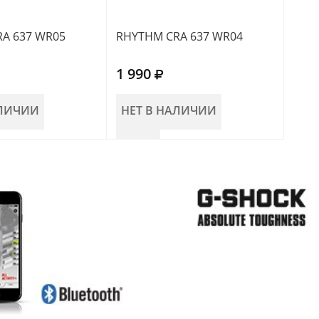
A 637 WR05
RHYTHM CRA 637 WR04
RHY
1 990
1 6
АЛИЧИИ
НЕТ В НАЛИЧИИ
НЕ