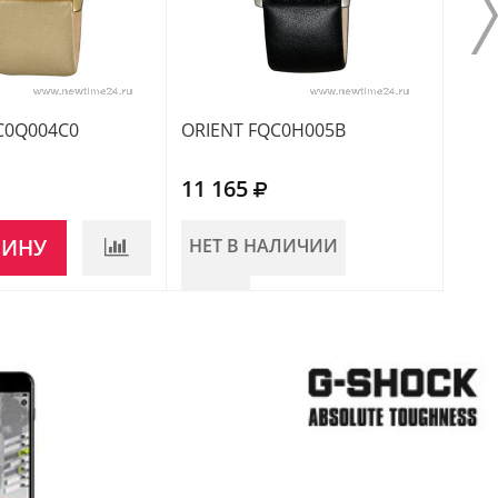
C0Q004C0
ORIENT FQC0H005B
ORI
11 165
8 2
ЗИНУ
НЕТ В НАЛИЧИИ
НЕ