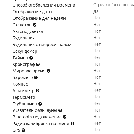
Стрелки (аналогов
Способ отображения времени
Да
Отображение даты
Нет
Отображение дня недели
Нет
Скелетон
Нет
Автоподсветка
Нет
Будильник
Нет
Будильник с вибросигналом
Нет
Секундомер
Нет
Таймер
Нет
Хронограф
Нет
Мировое время
Нет
Барометр
Нет
Компас
Нет
Альтиметр
Нет
Термометр
Нет
Глубиномер
Нет
Указатель фазы луны
Нет
Bluetooth подключение
Нет
Радио калибровка времени
Нет
GPS