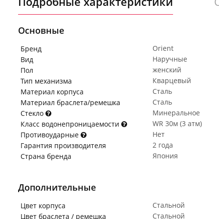
Подробные характеристики
Основные
Orient
Бренд
Наручные
Вид
женский
Пол
Кварцевый
Тип механизма
Сталь
Материал корпуса
Сталь
Материал браслета/ремешка
Минеральное
Стекло
WR 30м (3 атм)
Класс водонепроницаемости
Нет
Противоударные
2 года
Гарантия производителя
Япония
Страна бренда
Дополнительные
Стальной
Цвет корпуса
Стальной
Цвет браслета / ремешка