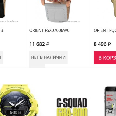
1B
ORIENT FSX07006W0
ORIENT FQ
11 682
8 496
И
НЕТ В НАЛИЧИИ
В КОР