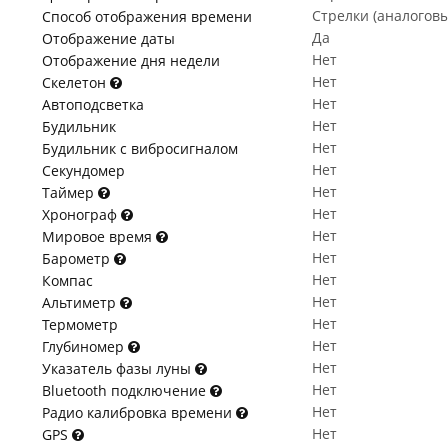
Стрелки (аналогов
Способ отображения времени
Да
Отображение даты
Нет
Отображение дня недели
Нет
Скелетон
Нет
Автоподсветка
Нет
Будильник
Нет
Будильник с вибросигналом
Нет
Секундомер
Нет
Таймер
Нет
Хронограф
Нет
Мировое время
Нет
Барометр
Нет
Компас
Нет
Альтиметр
Нет
Термометр
Нет
Глубиномер
Нет
Указатель фазы луны
Нет
Bluetooth подключение
Нет
Радио калибровка времени
Нет
GPS