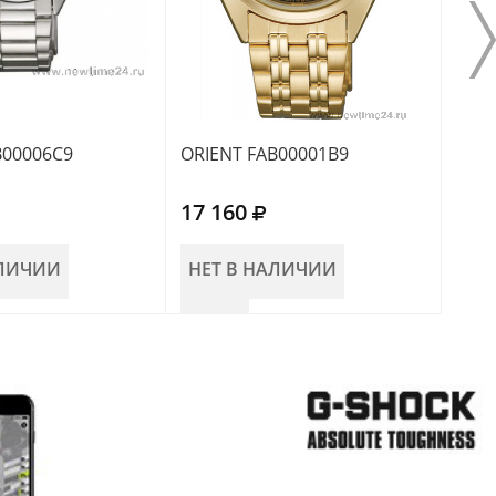
B00006C9
ORIENT FAB00001B9
ORIE
17 160
15 
АЛИЧИИ
НЕТ В НАЛИЧИИ
НЕ