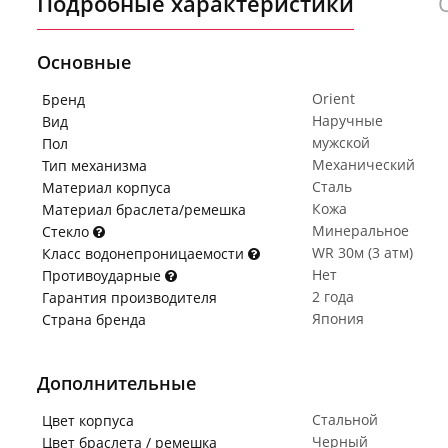
Подробные характеристики
Основные
Orient
Бренд
Наручные
Вид
мужской
Пол
Механический
Тип механизма
Сталь
Материал корпуса
Кожа
Материал браслета/ремешка
Минеральное
Стекло
WR 30м (3 атм)
Класс водонепроницаемости
Нет
Противоударные
2 года
Гарантия производителя
Япония
Страна бренда
Дополнительные
Стальной
Цвет корпуса
Черный
Цвет браслета / ремешка