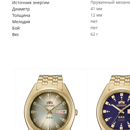
Пружинный механ
Источник энергии
41 мм
Диаметр
12 мм
Толщина
Нет
Мелодия
Нет
Бой
62 г
Вес