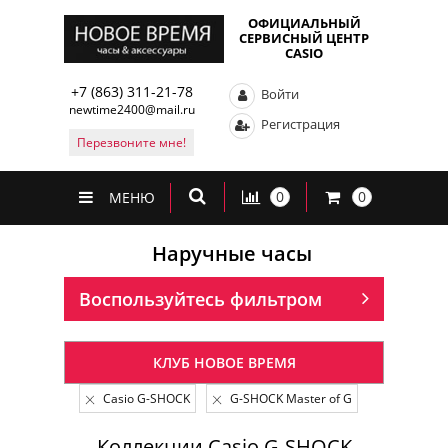
ОФИЦИАЛЬНЫЙ
СЕРВИСНЫЙ ЦЕНТР
CASIO
+7 (863) 311-21-78
Войти
newtime2400@mail.ru
Регистрация
Перезвоните мне!
0
0
МЕНЮ
Наручные часы
Воспользуйтесь фильтром
КЛУБ НОВОЕ ВРЕМЯ
Casio G-SHOCK
G-SHOCK Master of G
Коллекции Casio G-SHOCK