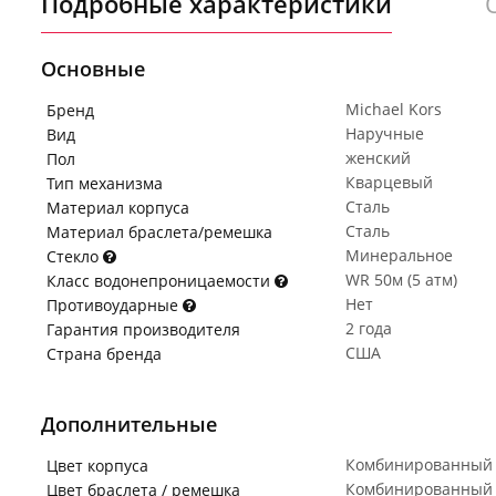
Подробные характеристики
Основные
Michael Kors
Бренд
Наручные
Вид
женский
Пол
Кварцевый
Тип механизма
Сталь
Материал корпуса
Сталь
Материал браслета/ремешка
Минеральное
Стекло
WR 50м (5 атм)
Класс водонепроницаемости
Нет
Противоударные
2 года
Гарантия производителя
США
Страна бренда
Дополнительные
Комбинированный
Цвет корпуса
Комбинированный
Цвет браслета / ремешка