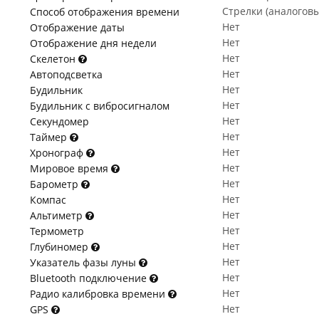
Стрелки (аналогов
Способ отображения времени
Нет
Отображение даты
Нет
Отображение дня недели
Нет
Скелетон
Нет
Автоподсветка
Нет
Будильник
Нет
Будильник с вибросигналом
Нет
Секундомер
Нет
Таймер
Нет
Хронограф
Нет
Мировое время
Нет
Барометр
Нет
Компас
Нет
Альтиметр
Нет
Термометр
Нет
Глубиномер
Нет
Указатель фазы луны
Нет
Bluetooth подключение
Нет
Радио калибровка времени
Нет
GPS