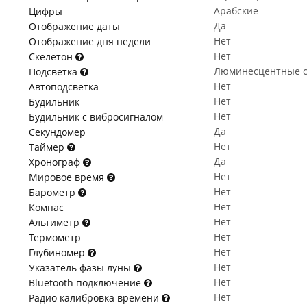
Арабские
Цифры
Да
Отображение даты
Нет
Отображение дня недели
Нет
Скелетон
Люминесцентные с
Подсветка
Нет
Автоподсветка
Нет
Будильник
Нет
Будильник с вибросигналом
Да
Секундомер
Нет
Таймер
Да
Хронограф
Нет
Мировое время
Нет
Барометр
Нет
Компас
Нет
Альтиметр
Нет
Термометр
Нет
Глубиномер
Нет
Указатель фазы луны
Нет
Bluetooth подключение
Нет
Радио калибровка времени