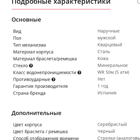
Подробные характеристики
Основные
Наручные
Вид
мужской
Пол
Кварцевый
Тип механизма
Сталь
Материал корпуса
Кожа
Материал браслета/ремешка
Минеральное
Стекло
WR 50м (5 атм)
Класс водонепроницаемости
Нет
Противоударные
1 год
Гарантия производителя
Испания
Страна бренда
Дополнительные
Серебристый
Цвет корпуса
Черный
Цвет браслета / ремешка
Стрелки (аналогов
Способ отображения времени