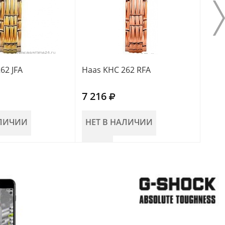
62 JFA
Haas KHC 262 RFA
Haas
7 216
5 9
АЛИЧИИ
НЕТ В НАЛИЧИИ
НЕ