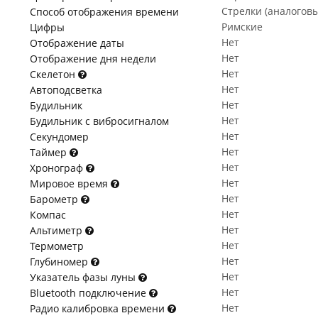
Стрелки (аналогов
Способ отображения времени
Римские
Цифры
Нет
Отображение даты
Нет
Отображение дня недели
Нет
Скелетон
Нет
Автоподсветка
Нет
Будильник
Нет
Будильник с вибросигналом
Нет
Секундомер
Нет
Таймер
Нет
Хронограф
Нет
Мировое время
Нет
Барометр
Нет
Компас
Нет
Альтиметр
Нет
Термометр
Нет
Глубиномер
Нет
Указатель фазы луны
Нет
Bluetooth подключение
Нет
Радио калибровка времени