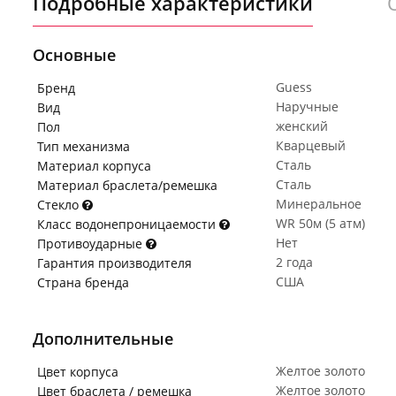
Подробные характеристики
Основные
Guess
Бренд
Наручные
Вид
женский
Пол
Кварцевый
Тип механизма
Сталь
Материал корпуса
Сталь
Материал браслета/ремешка
Минеральное
Стекло
WR 50м (5 атм)
Класс водонепроницаемости
Нет
Противоударные
2 года
Гарантия производителя
США
Страна бренда
Дополнительные
Желтое золото
Цвет корпуса
Желтое золото
Цвет браслета / ремешка