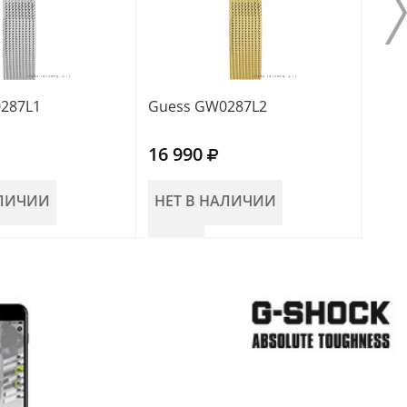
287L1
Guess GW0287L2
Gue
16 990
14 
АЛИЧИИ
НЕТ В НАЛИЧИИ
НЕ