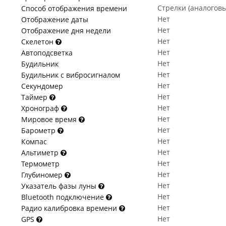
Стрелки (аналогов
Способ отображения времени
Нет
Отображение даты
Нет
Отображение дня недели
Нет
Скелетон
Нет
Автоподсветка
Нет
Будильник
Нет
Будильник с вибросигналом
Нет
Секундомер
Нет
Таймер
Нет
Хронограф
Нет
Мировое время
Нет
Барометр
Нет
Компас
Нет
Альтиметр
Нет
Термометр
Нет
Глубиномер
Нет
Указатель фазы луны
Нет
Bluetooth подключение
Нет
Радио калибровка времени
Нет
GPS