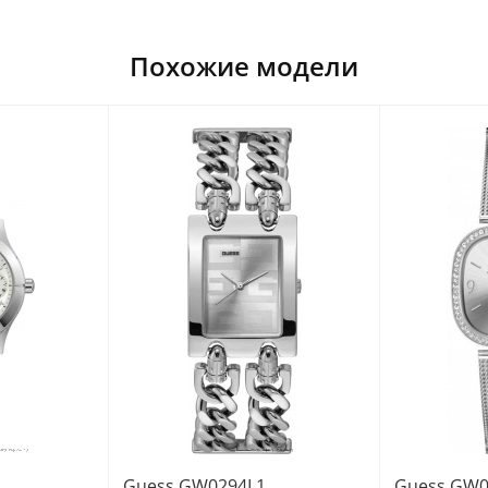
Похожие модели
Guess GW0294L1
Guess GW0