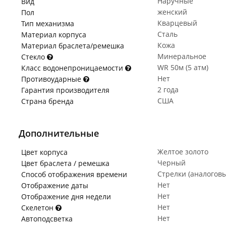
Наручные
Вид
женский
Пол
Кварцевый
Тип механизма
Сталь
Материал корпуса
Кожа
Материал браслета/ремешка
Минеральное
Стекло
WR 50м (5 атм)
Класс водонепроницаемости
Нет
Противоударные
2 года
Гарантия производителя
США
Страна бренда
Дополнительные
Желтое золото
Цвет корпуса
Черный
Цвет браслета / ремешка
Стрелки (аналогов
Способ отображения времени
Нет
Отображение даты
Нет
Отображение дня недели
Нет
Скелетон
Нет
Автоподсветка