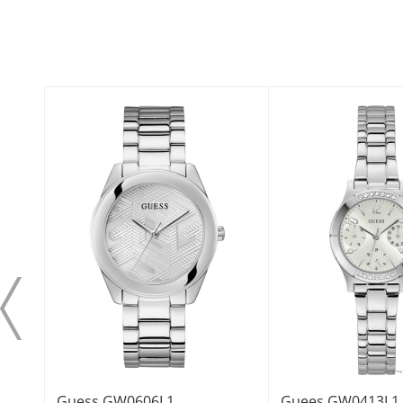
Guess GW0606L1
Guees GW0413L1