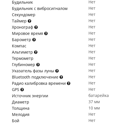
Нет
Будильник
Нет
Будильник с вибросигналом
Нет
Секундомер
Нет
Таймер
Нет
Хронограф
Нет
Мировое время
Нет
Барометр
Нет
Компас
Нет
Альтиметр
Нет
Термометр
Нет
Глубиномер
Нет
Указатель фазы луны
Нет
Bluetooth подключение
Нет
Радио калибровка времени
Нет
GPS
батарейка
Источник энергии
37 мм
Диаметр
10 мм
Толщина
Нет
Мелодия
Нет
Бой