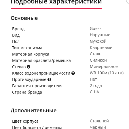
Подробные характеристики
Основные
Guess
Бренд
Наручные
Вид
мужской
Пол
Кварцевый
Тип механизма
Сталь
Материал корпуса
Силикон
Материал браслета/ремешка
Минеральное
Стекло
WR 100м (10 атм)
Класс водонепроницаемости
Нет
Противоударные
2 года
Гарантия производителя
США
Страна бренда
Дополнительные
Стальной
Цвет корпуса
Черный
Цвет браслета / ремешка