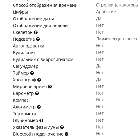
Стрелки (аналогов
Способ отображения времени
Арабские
Цифры
Да
Отображение даты
Нет
Отображение дня недели
Нет
Скелетон
Люминесцентные с
Подсветка
Нет
Автоподсветка
Нет
Будильник
Нет
Будильник с вибросигналом
Да
Секундомер
Нет
Таймер
Да
Хронограф
Нет
Мировое время
Нет
Барометр
Нет
Компас
Нет
Альтиметр
Нет
Термометр
Нет
Глубиномер
Нет
Указатель фазы луны
Нет
Bluetooth подключение