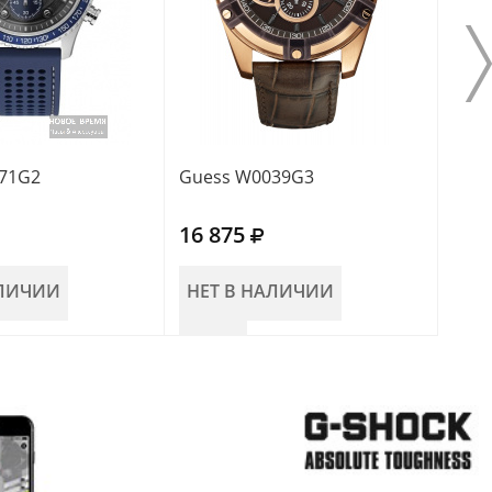
71G2
Guess W0039G3
Gue
16 875
14 
АЛИЧИИ
НЕТ В НАЛИЧИИ
НЕ