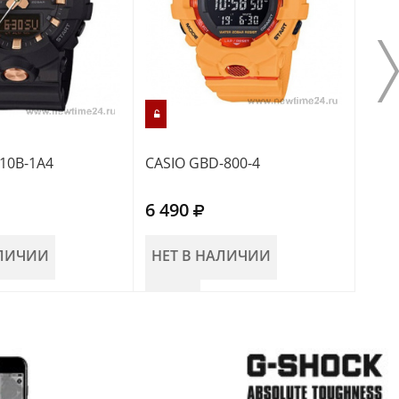
10B-1A4
CASIO GBD-800-4
CASI
6 490
6 4
АЛИЧИИ
НЕТ В НАЛИЧИИ
НЕ