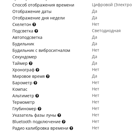
Цифровой (Электр
Способ отображения времени
Да
Отображение даты
Да
Отображение дня недели
Нет
Скелетон
Светодиодная
Подсветка
Да
Автоподсветка
Да
Будильник
Нет
Будильник с вибросигналом
Да
Секундомер
Да
Таймер
Нет
Хронограф
Да
Мировое время
Нет
Барометр
Нет
Компас
Нет
Альтиметр
Нет
Термометр
Нет
Глубиномер
Нет
Указатель фазы луны
Нет
Bluetooth подключение
Нет
Радио калибровка времени