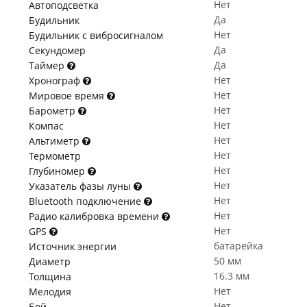
Нет
Автоподсветка
Да
Будильник
Нет
Будильник с вибросигналом
Да
Секундомер
Да
Таймер
Нет
Хронограф
Нет
Мировое время
Нет
Барометр
Нет
Компас
Нет
Альтиметр
Нет
Термометр
Нет
Глубиномер
Нет
Указатель фазы луны
Нет
Bluetooth подключение
Нет
Радио калибровка времени
Нет
GPS
батарейка
Источник энергии
50 мм
Диаметр
16.3 мм
Толщина
Нет
Мелодия
Нет
Бой