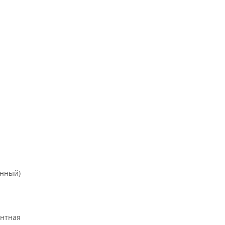
онный)
нтная