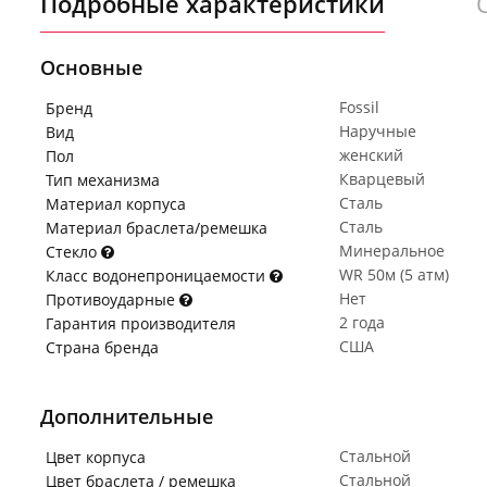
Подробные характеристики
Основные
Fossil
Бренд
Наручные
Вид
женский
Пол
Кварцевый
Тип механизма
Сталь
Материал корпуса
Сталь
Материал браслета/ремешка
Минеральное
Стекло
WR 50м (5 атм)
Класс водонепроницаемости
Нет
Противоударные
2 года
Гарантия производителя
США
Страна бренда
Дополнительные
Стальной
Цвет корпуса
Стальной
Цвет браслета / ремешка