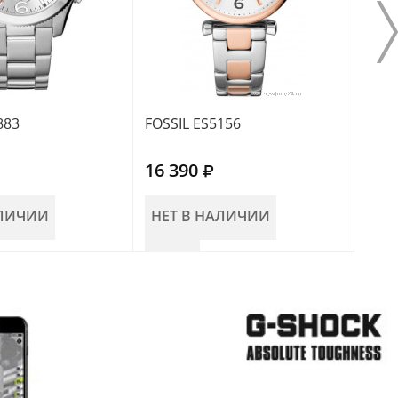
883
FOSSIL ES5156
FOSS
16 390
13 
АЛИЧИИ
НЕТ В НАЛИЧИИ
НЕ