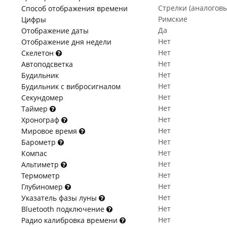
Стрелки (аналогов
Способ отображения времени
Римские
Цифры
Да
Отображение даты
Нет
Отображение дня недели
Нет
Скелетон
Нет
Автоподсветка
Нет
Будильник
Нет
Будильник с вибросигналом
Нет
Секундомер
Нет
Таймер
Нет
Хронограф
Нет
Мировое время
Нет
Барометр
Нет
Компас
Нет
Альтиметр
Нет
Термометр
Нет
Глубиномер
Нет
Указатель фазы луны
Нет
Bluetooth подключение
Нет
Радио калибровка времени