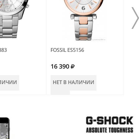
883
FOSSIL ES5156
FOSS
16 390
13 
АЛИЧИИ
НЕТ В НАЛИЧИИ
НЕ