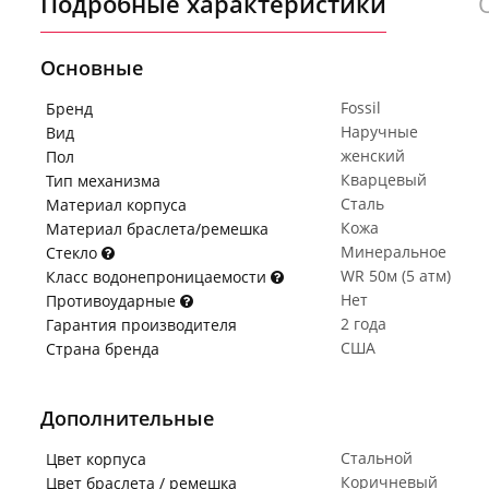
Подробные характеристики
Основные
Fossil
Бренд
Наручные
Вид
женский
Пол
Кварцевый
Тип механизма
Сталь
Материал корпуса
Кожа
Материал браслета/ремешка
Минеральное
Стекло
WR 50м (5 атм)
Класс водонепроницаемости
Нет
Противоударные
2 года
Гарантия производителя
США
Страна бренда
Дополнительные
Стальной
Цвет корпуса
Коричневый
Цвет браслета / ремешка