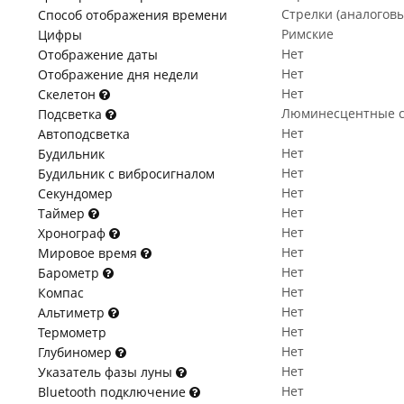
Стрелки (аналогов
Способ отображения времени
Римские
Цифры
Нет
Отображение даты
Нет
Отображение дня недели
Нет
Скелетон
Люминесцентные с
Подсветка
Нет
Автоподсветка
Нет
Будильник
Нет
Будильник с вибросигналом
Нет
Секундомер
Нет
Таймер
Нет
Хронограф
Нет
Мировое время
Нет
Барометр
Нет
Компас
Нет
Альтиметр
Нет
Термометр
Нет
Глубиномер
Нет
Указатель фазы луны
Нет
Bluetooth подключение