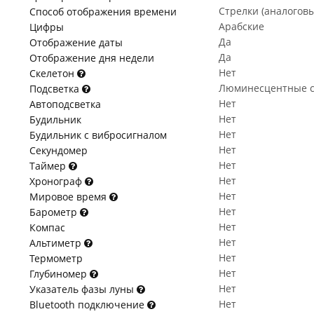
Стрелки (аналогов
Способ отображения времени
Арабские
Цифры
Да
Отображение даты
Да
Отображение дня недели
Нет
Скелетон
Люминесцентные с
Подсветка
Нет
Автоподсветка
Нет
Будильник
Нет
Будильник с вибросигналом
Нет
Секундомер
Нет
Таймер
Нет
Хронограф
Нет
Мировое время
Нет
Барометр
Нет
Компас
Нет
Альтиметр
Нет
Термометр
Нет
Глубиномер
Нет
Указатель фазы луны
Нет
Bluetooth подключение