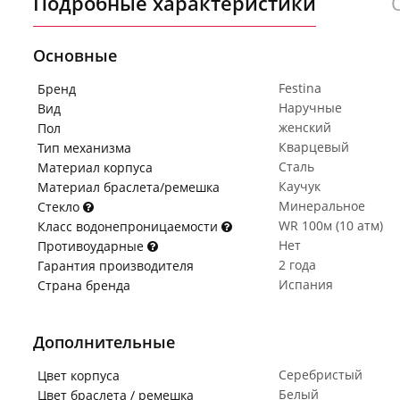
Подробные характеристики
Основные
Festina
Бренд
Наручные
Вид
женский
Пол
Кварцевый
Тип механизма
Сталь
Материал корпуса
Каучук
Материал браслета/ремешка
Минеральное
Стекло
WR 100м (10 атм)
Класс водонепроницаемости
Нет
Противоударные
2 года
Гарантия производителя
Испания
Страна бренда
Дополнительные
Серебристый
Цвет корпуса
Белый
Цвет браслета / ремешка