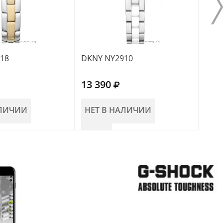
18
DKNY NY2910
DKN
13 390
11 
АЛИЧИИ
НЕТ В НАЛИЧИИ
НЕ