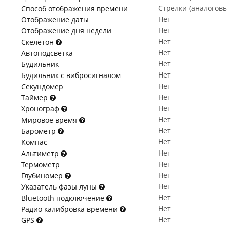
Стрелки (аналогов
Способ отображения времени
Нет
Отображение даты
Нет
Отображение дня недели
Нет
Скелетон
Нет
Автоподсветка
Нет
Будильник
Нет
Будильник с вибросигналом
Нет
Секундомер
Нет
Таймер
Нет
Хронограф
Нет
Мировое время
Нет
Барометр
Нет
Компас
Нет
Альтиметр
Нет
Термометр
Нет
Глубиномер
Нет
Указатель фазы луны
Нет
Bluetooth подключение
Нет
Радио калибровка времени
Нет
GPS