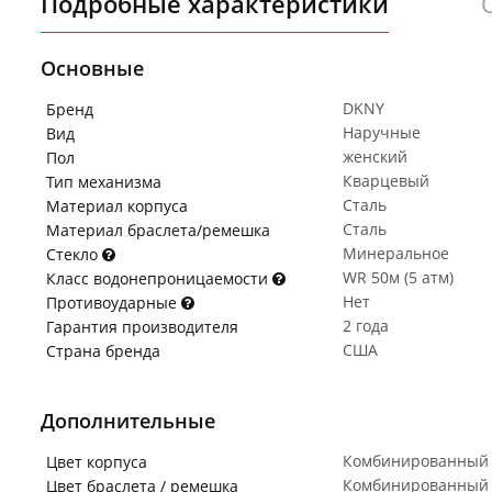
Подробные характеристики
Основные
DKNY
Бренд
Наручные
Вид
женский
Пол
Кварцевый
Тип механизма
Сталь
Материал корпуса
Сталь
Материал браслета/ремешка
Минеральное
Стекло
WR 50м (5 атм)
Класс водонепроницаемости
Нет
Противоударные
2 года
Гарантия производителя
США
Страна бренда
Дополнительные
Комбинированный
Цвет корпуса
Комбинированный
Цвет браслета / ремешка