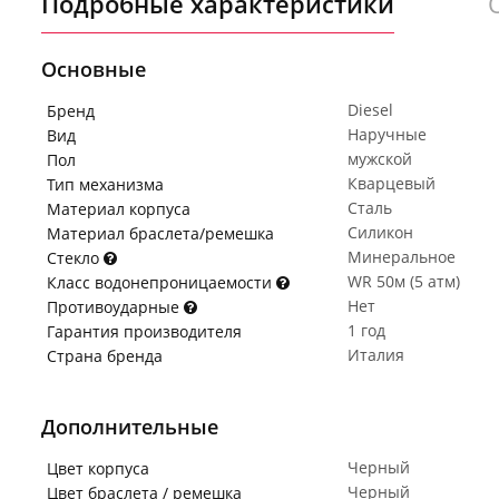
Подробные характеристики
Основные
Diesel
Бренд
Наручные
Вид
мужской
Пол
Кварцевый
Тип механизма
Сталь
Материал корпуса
Силикон
Материал браслета/ремешка
Минеральное
Стекло
WR 50м (5 атм)
Класс водонепроницаемости
Нет
Противоударные
1 год
Гарантия производителя
Италия
Страна бренда
Дополнительные
Черный
Цвет корпуса
Черный
Цвет браслета / ремешка