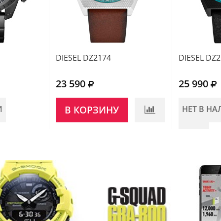
DIESEL DZ2174
DIESEL DZ
23 590
25 990
И
В КОРЗИНУ
НЕТ В Н