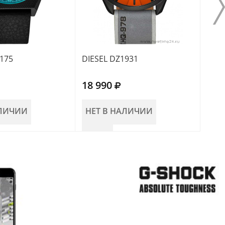
2175
DIESEL DZ1931
DIES
18 990
17 
АЛИЧИИ
НЕТ В НАЛИЧИИ
НЕ