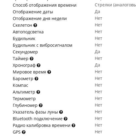
Стрелки (аналогов
Способ отображения времени
Да
Отображение даты
Нет
Отображение дня недели
Нет
Скелетон
Нет
Автоподсветка
Нет
Будильник
Нет
Будильник с вибросигналом
Да
Секундомер
Нет
Таймер
Да
Хронограф
Нет
Мировое время
Нет
Барометр
Нет
Компас
Нет
Альтиметр
Нет
Термометр
Нет
Глубиномер
Нет
Указатель фазы луны
Нет
Bluetooth подключение
Нет
Радио калибровка времени
Нет
GPS