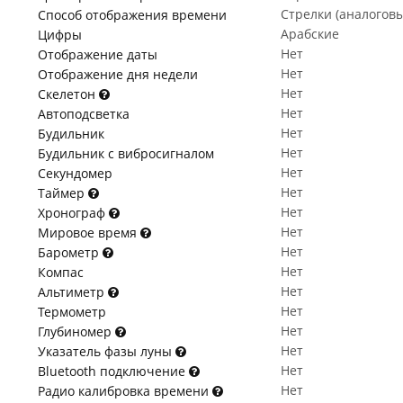
Стрелки (аналогов
Способ отображения времени
Арабские
Цифры
Нет
Отображение даты
Нет
Отображение дня недели
Нет
Скелетон
Нет
Автоподсветка
Нет
Будильник
Нет
Будильник с вибросигналом
Нет
Секундомер
Нет
Таймер
Нет
Хронограф
Нет
Мировое время
Нет
Барометр
Нет
Компас
Нет
Альтиметр
Нет
Термометр
Нет
Глубиномер
Нет
Указатель фазы луны
Нет
Bluetooth подключение
Нет
Радио калибровка времени