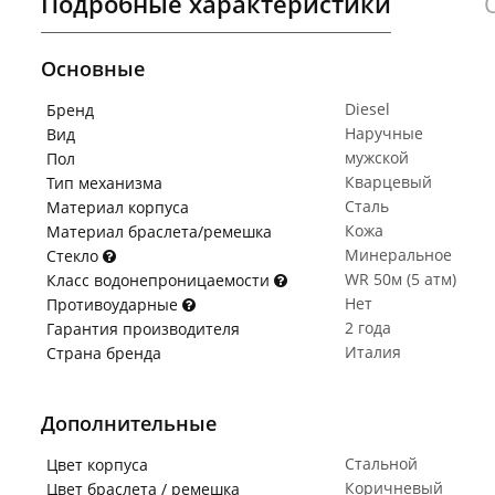
Подробные характеристики
Основные
Diesel
Бренд
Наручные
Вид
мужской
Пол
Кварцевый
Тип механизма
Сталь
Материал корпуса
Кожа
Материал браслета/ремешка
Минеральное
Стекло
WR 50м (5 атм)
Класс водонепроницаемости
Нет
Противоударные
2 года
Гарантия производителя
Италия
Страна бренда
Дополнительные
Стальной
Цвет корпуса
Коричневый
Цвет браслета / ремешка