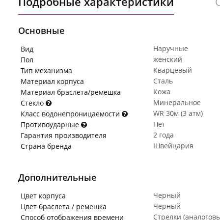
Подробные характеристики
Основные
Наручные
Вид
женский
Пол
Кварцевый
Тип механизма
Сталь
Материал корпуса
Кожа
Материал браслета/ремешка
Минеральное
Стекло
WR 30м (3 атм)
Класс водонепроницаемости
Нет
Противоударные
2 года
Гарантия производителя
Швейцария
Страна бренда
Дополнительные
Черный
Цвет корпуса
Черный
Цвет браслета / ремешка
Стрелки (аналогов
Способ отображения времени