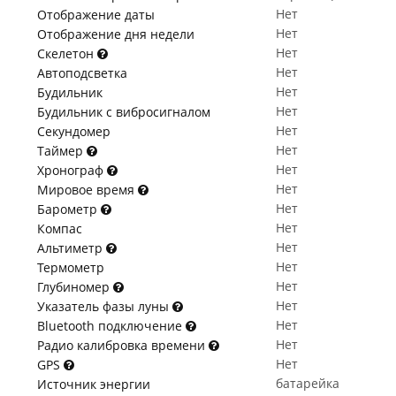
Нет
Отображение даты
Нет
Отображение дня недели
Нет
Скелетон
Нет
Автоподсветка
Нет
Будильник
Нет
Будильник с вибросигналом
Нет
Секундомер
Нет
Таймер
Нет
Хронограф
Нет
Мировое время
Нет
Барометр
Нет
Компас
Нет
Альтиметр
Нет
Термометр
Нет
Глубиномер
Нет
Указатель фазы луны
Нет
Bluetooth подключение
Нет
Радио калибровка времени
Нет
GPS
батарейка
Источник энергии