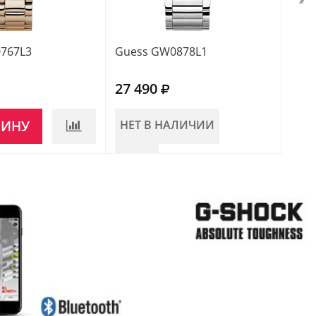
767L3
Guess GW0878L1
Gue
27 490
22 
ЗИНУ
НЕТ В НАЛИЧИИ
НЕ