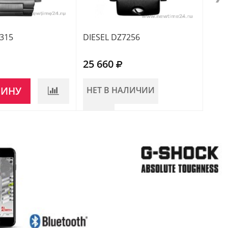
7315
DIESEL DZ7256
Gue
25 660
22 
ЗИНУ
НЕТ В НАЛИЧИИ
НЕ