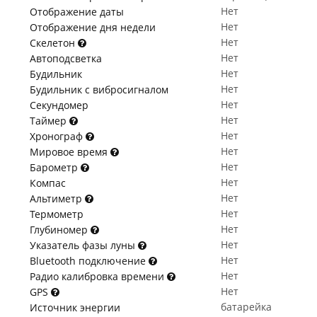
Нет
Отображение даты
Нет
Отображение дня недели
Нет
Скелетон
Нет
Автоподсветка
Нет
Будильник
Нет
Будильник с вибросигналом
Нет
Секундомер
Нет
Таймер
Нет
Хронограф
Нет
Мировое время
Нет
Барометр
Нет
Компас
Нет
Альтиметр
Нет
Термометр
Нет
Глубиномер
Нет
Указатель фазы луны
Нет
Bluetooth подключение
Нет
Радио калибровка времени
Нет
GPS
батарейка
Источник энергии