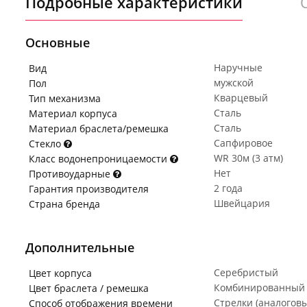
Подробные характеристики
Основные
Наручные
Вид
мужской
Пол
Кварцевый
Тип механизма
Сталь
Материал корпуса
Сталь
Материал браслета/ремешка
Сапфировое
Стекло
WR 30м (3 атм)
Класс водонепроницаемости
Нет
Противоударные
2 года
Гарантия производителя
Швейцария
Страна бренда
Дополнительные
Серебристый
Цвет корпуса
Комбинированный
Цвет браслета / ремешка
Стрелки (аналогов
Способ отображения времени