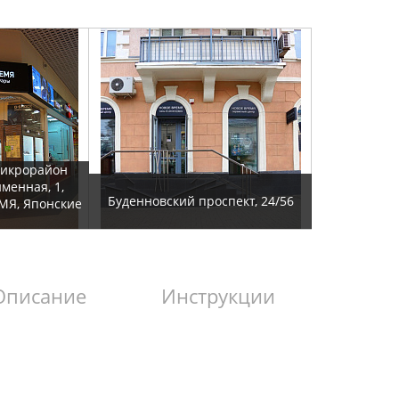
микрорайон
йменная, 1,
Буденновский проспект, 24/56
МЯ, Японские
Описание
Инструкции