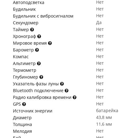
Нет
Автоподсветка
Нет
Будильник
Нет
Будильник с вибросигналом
Да
Секундомер
Нет
Таймер
Нет
Хронограф
Нет
Мировое время
Нет
Барометр
Нет
Компас
Нет
Альтиметр
Нет
Термометр
Нет
Глубиномер
Нет
Указатель фазы луны
Нет
Bluetooth подключение
Нет
Радио калибровка времени
Нет
GPS
батарейка
Источник энергии
43,8 мм
Диаметр
11,6 мм
Толщина
Нет
Мелодия
Нет
Бой