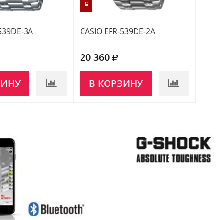
539DE-3A
CASIO EFR-539DE-2A
CASI
20 360
17 
ЗИНУ
В КОРЗИНУ
В