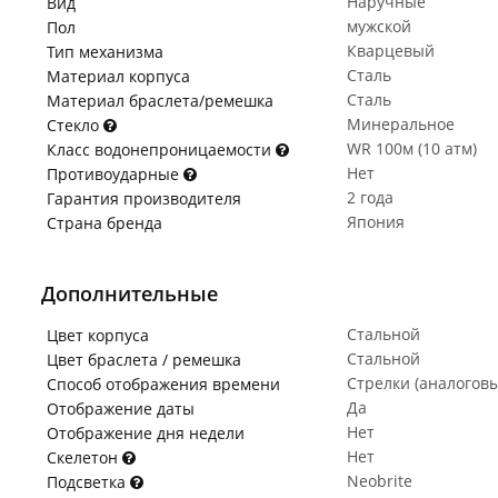
Наручные
Вид
мужской
Пол
Кварцевый
Тип механизма
Сталь
Материал корпуса
Сталь
Материал браслета/ремешка
Минеральное
Стекло
WR 100м (10 атм)
Класс водонепроницаемости
Нет
Противоударные
2 года
Гарантия производителя
Япония
Страна бренда
Дополнительные
Стальной
Цвет корпуса
Стальной
Цвет браслета / ремешка
Стрелки (аналогов
Способ отображения времени
Да
Отображение даты
Нет
Отображение дня недели
Нет
Скелетон
Neobrite
Подсветка