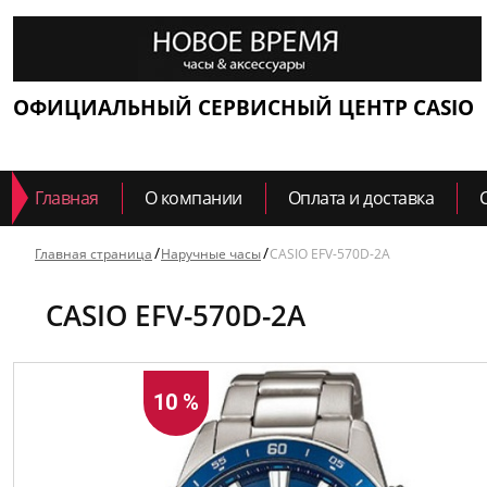
ОФИЦИАЛЬНЫЙ СЕРВИСНЫЙ ЦЕНТР CASIO
Главная
О компании
Оплата и доставка
Главная страница
Наручные часы
CASIO EFV-570D-2A
CASIO EFV-570D-2A
10 %