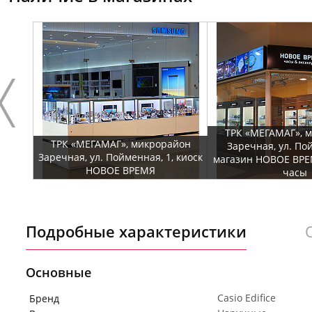
ТРК «МЕГАМАГ», 
ТРК «МЕГАМАГ», микрорайон
Заречная, ул. По
Заречная, ул. Пойменная, 1, киоск
магазин НОВОЕ ВРЕ
НОВОЕ ВРЕМЯ
часы
Подробные характеристики
Основные
Casio Edifice
Бренд